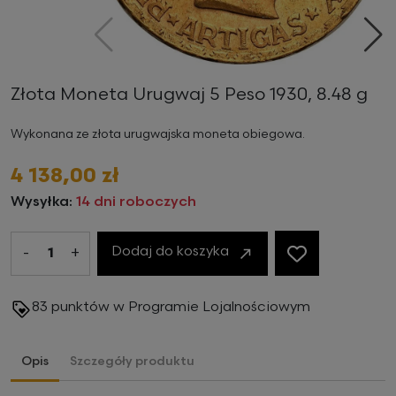
Poprzedni
Na
Złota Moneta Urugwaj 5 Peso 1930, 8.48 g
Wykonana ze złota urugwajska moneta obiegowa.
4 138,00 zł
Wysyłka:
14 dni roboczych
Dodaj do koszyka
-
+
83
punktów w Programie Lojalnościowym
Opis
Szczegóły produktu