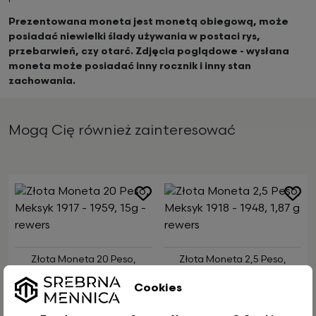
Prezentowana moneta jest monetą obiegową, może
posiadać niewielki ślady używania w postaci rys,
przebarwień, czy otarć. Zdjęcia poglądowe - wysłana
moneta może posiadać inny rocznik i inny stan
zachowania.
Mogą Cię również zainteresować
Złota Moneta 20 Peso,
Złota Moneta 2,5 Peso,
Meksyk 1917 - 1959, 15g
Meksyk 1918 - 1948, 1,87 g
Cookies
Wysyłka:
14 dni roboczych