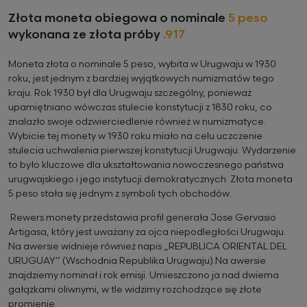
Złota moneta obiegowa o nominale
5 peso
wykonana ze złota próby
.917
Moneta złota o nominale 5 peso, wybita w Urugwaju w 1930
roku, jest jednym z bardziej wyjątkowych numizmatów tego
kraju. Rok 1930 był dla Urugwaju szczególny, ponieważ
upamiętniano wówczas stulecie konstytucji z 1830 roku, co
znalazło swoje odzwierciedlenie również w numizmatyce.
Wybicie tej monety w 1930 roku miało na celu uczczenie
stulecia uchwalenia pierwszej konstytucji Urugwaju. Wydarzenie
to było kluczowe dla ukształtowania nowoczesnego państwa
urugwajskiego i jego instytucji demokratycznych. Złota moneta
5 peso stała się jednym z symboli tych obchodów.
Rewers monety przedstawia profil generała Jose Gervasio
Artigasa, który jest uważany za ojca niepodległości Urugwaju.
Na awersie widnieje również napis „REPUBLICA ORIENTAL DEL
URUGUAY” (Wschodnia Republika Urugwaju).Na awersie
znajdziemy nominał i rok emisji. Umieszczono ja nad dwiema
gałązkami oliwnymi, w tle widzimy rozchodzące się złote
promienie.