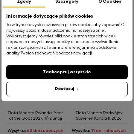
Zgody
Szczegóły
O Cookies
8 447,00 zł
609,00 zł
Informacje dotyczące plików cookies
-
+
Zobacz
Ta witryna korzysta z własnych plików cookie, aby zapewnić Ci
Do koszyka
najwyższy poziom doświadczenia na naszej stronie .
Wykorzystujemy również pliki cookie stron trzecich w celu
ulepszenia naszych usług, analizy a nastepnie wyświetlania
reklam związanych z Twoimi preferencjami na podstawie
analizy Twoich zachowań podczas nawigacji.
Produkty z tej samej kategorii
Poprzedni
Na
Zaakceptuj wszystkie
Dostosuj
Złota Moneta Rwanda, Year
Złota Moneta Podwójny
of the Goat 2027, 1/12 uncji
Suweren Karola III 2026
Wysyłka:
60 dni roboczych
Wysyłka:
11 dni roboczych