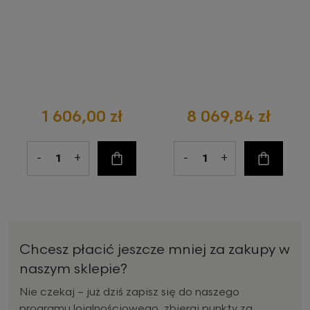
1 606,00 zł
8 069,84 zł
-
+
-
+
Do koszyka
Do koszy
Chcesz płacić jeszcze mniej za zakupy w
naszym sklepie?
Nie czekaj – już dziś zapisz się do naszego
programu lojalnościowego, zbieraj punkty za