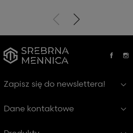
Poprzedni
Następny
Faceb
In
Zapisz się do newslettera!
Dane kontaktowe