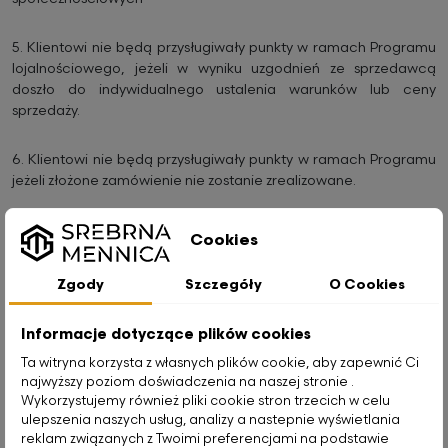
5.
Klientowi nie będą przysługiwały punkty w ramach Programu
lojalnościowego, jeżeli w wyniku uzgodnień ze sprzedawcą
doszło do indywidualnego ustalenia warunków lub ceny
sprzedaży.
6.
Klientowi nie będą przysługiwały punkty w ramach Programu
jeżeli złożone zamówienie nie zostanie zrealizowane.
7.
Organizator zastrzega sobie prawo do wyłączenia danego
Cookies
produktu z Programu bez podania przyczyny.
Zgody
Szczegóły
O Cookies
§5. Wykorzystanie zebranych punktów
1.
Klient ma możliwość wymiany zebranych punktów na kody
Informacje dotyczące plików cookies
rabatowe na kolejne zakupy w Sklepie. O wymianie Klient może
Ta witryna korzysta z własnych plików cookie, aby zapewnić Ci
zdecydować w dowolnym momencie.
najwyższy poziom doświadczenia na naszej stronie .
Wykorzystujemy również pliki cookie stron trzecich w celu
ulepszenia naszych usług, analizy a nastepnie wyświetlania
2.
Wartość kodu rabatowego wyliczana jest na podstawie ilości
reklam związanych z Twoimi preferencjami na podstawie
wymienionych przez Klienta punktów lojalnościowych.