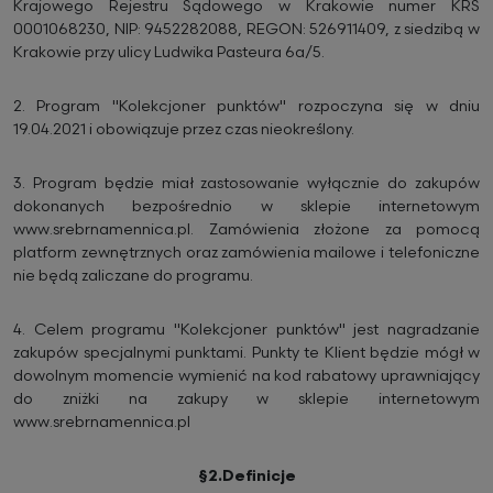
Krajowego Rejestru Sądowego w Krakowie numer KRS
0001068230, NIP: 9452282088, REGON: 526911409, z siedzibą w
Krakowie przy ulicy Ludwika Pasteura 6a/5.
2.
Program "Kolekcjoner punktów" rozpoczyna się w dniu
19.04.2021 i obowiązuje przez czas nieokreślony.
3.
Program będzie miał zastosowanie wyłącznie do zakupów
dokonanych bezpośrednio w sklepie internetowym
www.srebrnamennica.pl. Zamówienia złożone za pomocą
platform zewnętrznych oraz zamówienia mailowe i telefoniczne
nie będą zaliczane do programu.
4.
Celem programu "Kolekcjoner punktów" jest nagradzanie
zakupów specjalnymi punktami. Punkty te Klient będzie mógł w
dowolnym momencie wymienić na kod rabatowy uprawniający
do zniżki na zakupy w sklepie internetowym
www.srebrnamennica.pl
§2.Definicje