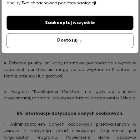
analizy Twoich zachowań podczas nawigacji.
Obowiązuje przelicznik: 20 punktów = 1 złoty brutto rabatu.
Sprzedawca zastrzega sobie prawo do zmiany przelicznika bez
informowania o tym Uczestników Programu.
Zaakceptuj wszystkie
3.
Klient może skorzystać z wymiany punktów na kody rabatowe
Dostosuj
przez okres do 1 miesiąca po zakończeniu obowiązywania
Programu.
4.
Zebrane punkty, ani kody rabatowe pochodzące z wymiany
zebranych punktów nie mogą zostać wypłacone Klientowi w
formie przelewu lub gotówki.
5.
Program "Kolekcjoner Punktów" nie łączy się z innymi
programami, rabatami ani wyprzedażami dostępnymi w Sklepie.
§6. Informacje dotyczące danych osobowych.
1.
Administratorem danych osobowych przetwarzanych w
związku z realizacją zasad niniejszego Regulaminu jest
Organizator Programu. Powierzone dane osobowe