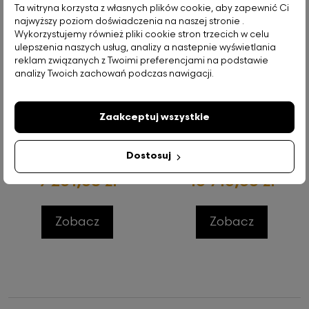
Ta witryna korzysta z własnych plików cookie, aby zapewnić Ci
najwyższy poziom doświadczenia na naszej stronie .
Wykorzystujemy również pliki cookie stron trzecich w celu
ulepszenia naszych usług, analizy a nastepnie wyświetlania
reklam związanych z Twoimi preferencjami na podstawie
analizy Twoich zachowań podczas nawigacji.
Złota Moneta Germania 2026,
Zaakceptuj wszystkie
1/2 uncji
Złota Moneta Amerykański
Orzeł 2026 1/2 uncji
Dostosuj
9 251,38 zł
10 713,30 zł
Zobacz
Zobacz