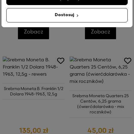
149,00 zł
71,00 zł
Dostosuj
Zobacz
Zobacz
Srebrna Moneta B. Franklin 1/2
Dolara 1948-1963, 12,5g
Srebrna Moneta Quarters 25
Centów, 6,25 grama
(ćwierćdolarówka - mix
roczników)
135,00 zł
45,00 zł