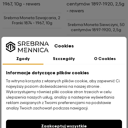
Srebrna Moneta Szwajcaria, 2
Franki 1874 - 1967, 10g
Srebrna Moneta Siewczyni, 50
centymów 1897-1920, 2,5g
63,00 zł
Cookies
19,00 zł
Zgody
Szczegóły
O Cookies
Zobacz
Zobacz
Informacje dotyczące plików cookies
Ta witryna korzysta z własnych plików cookie, aby zapewnić Ci
najwyższy poziom doświadczenia na naszej stronie .
Wykorzystujemy również pliki cookie stron trzecich w celu
ulepszenia naszych usług, analizy a nastepnie wyświetlania
reklam związanych z Twoimi preferencjami na podstawie
analizy Twoich zachowań podczas nawigacji.
Srebrna Moneta Szwajcaria, 5
Srebrna Moneta Siewczyni, 2
Franków, 1917 - 1967, 15gr
Franki 1898-1920, 10g
Zaakceptuj wszystkie