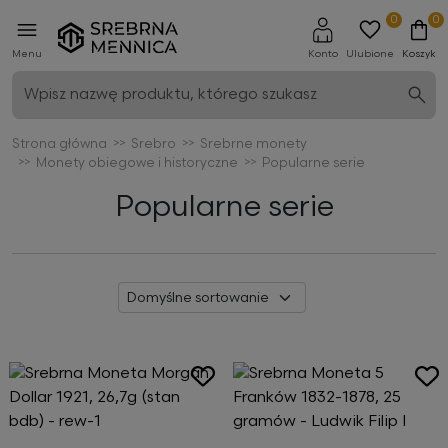
0
0
Menu
Konto
Ulubione
Koszyk
Strona główna
Srebro
Srebrne monety
Monety obiegowe i historyczne
Popularne serie
Popularne serie