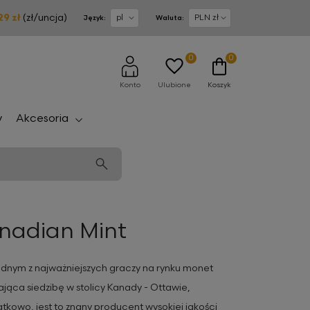
29 zł
(zł/uncja)
Język:
Waluta:
0
0
Konto
Ulubione
Koszyk
Akcesoria
y
anadian Mint
ednym z najważniejszych graczy na rynku monet
jąca siedzibę w stolicy Kanady - Ottawie,
owo, jest to znany producent wysokiej jakości