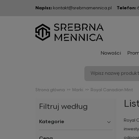
Napisz:
kontakt@srebrnamennica.pl
Telefon:
Nowości
Prom
Strona główna
Marki
Royal Canadian Mint
Li
Filtruj według
Royal C
Kategorie
inwesty
odpowia
Cena