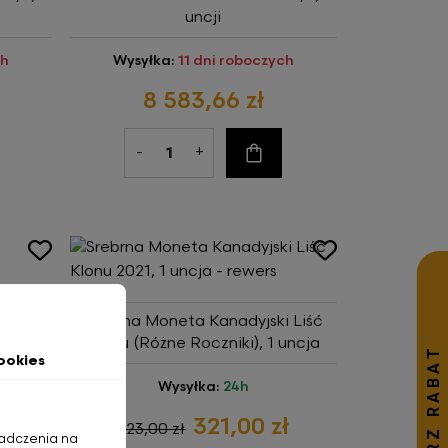
uncji
ch
Wysyłka:
11 dni roboczych
8 583,66 zł
-
+
szyka
Do koszyka
nu
Srebrna Moneta Kanadyjski Liść
26
Klonu (Różne Roczniki), 1 uncja
ookies
ch
Wysyłka:
24h
321,00 zł
323,00 zł
iadczenia na