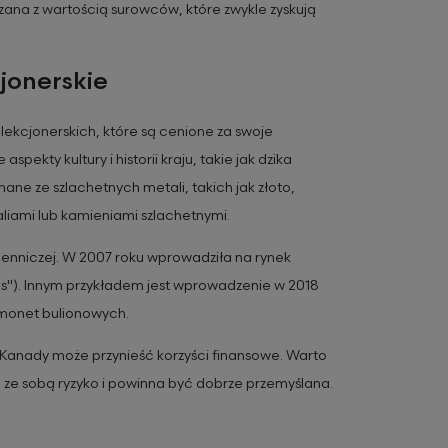
ana z wartością surowców, które zwykle zyskują
jonerskie
ekcjonerskich, które są cenione za swoje
ekty kultury i historii kraju, takie jak dzika
nane ze szlachetnych metali, takich jak złoto,
liami lub kamieniami szlachetnymi.
menniczej. W 2007 roku wprowadziła na rynek
es"). Innym przykładem jest wprowadzenie w 2018
 monet bulionowych.
 Kanady może przynieść korzyści finansowe. Warto
ie ze sobą ryzyko i powinna być dobrze przemyślana.