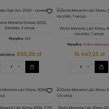
brna Moneta Goose 2020,
Kanada, 2 uncje
Złota Moneta Liść Klonu, 
roczniki, 1 uncja
Wysyłka:
24h
Wysyłka:
11 dni roboczy
830,00 zł
16 467,25 zł
860,00 zł
-
+
-
+
Do koszyka
Do ko
Moneta Liść Klonu 2026, 1/10
Złota Moneta Liść Klonu 20