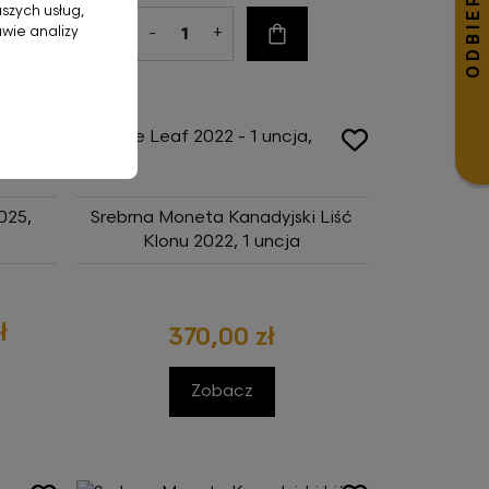
aszych usług,
-
+
wie analizy
szyka
Do koszyka
025,
Srebrna Moneta Kanadyjski Liść
Klonu 2022, 1 uncja
ł
370,00 zł
Zobacz
szyka