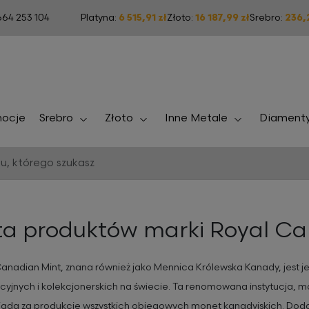
664 253 104
Platyna:
6 515,91 zł
Złoto:
16 187,99 zł
Srebro:
236,
Srebro
Złoto
Inne Metale
ocje
Diament
sta produktów marki Royal C
anadian Mint, znana również jako Mennica Królewska Kanady, jest j
cyjnych i kolekcjonerskich na świecie. Ta renomowana instytucja, ma
da za produkcję wszystkich obiegowych monet kanadyjskich. Dodatk