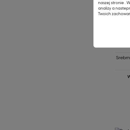
naszej stronie . 
analizy a nastep
Twoich zachowań
Srebrn
W