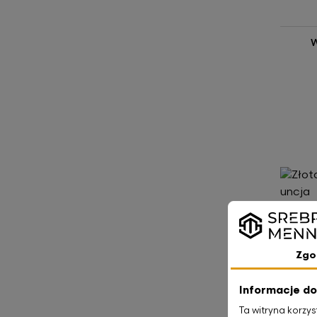
W
Złota
Zgo
W
Informacje do
Ta witryna korzy