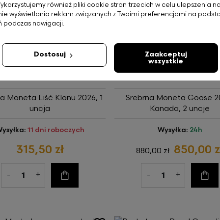
Wykorzystujemy również pliki cookie stron trzecich w celu ulepszenia n
-
+
-
+
nie wyświetlania reklam związanych z Twoimi preferencjami na podsta
Do koszyka
Do ko
 podczas nawigacji.
Dostosuj
Zaakceptuj
wszystkie
a Moneta Liść Klonu 2026, 1
Srebrna Moneta Goose 2
uncja
Kanada, 2 uncje
ysyłka:
11 dni roboczych
Wysyłka:
24h
315,50 zł
850,00 z
880,00 zł
-
+
-
+
Do koszyka
Do ko