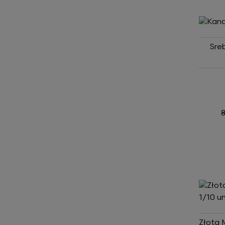
Sre
Złota 