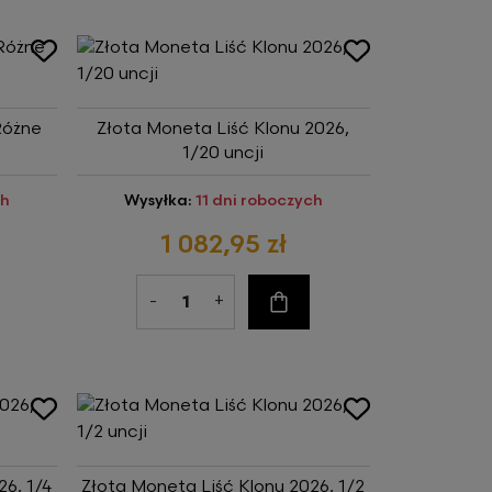
Różne
Złota Moneta Liść Klonu 2026,
1/20 uncji
ch
Wysyłka:
11 dni roboczych
1 082,95 zł
-
+
szyka
Do koszyka
26, 1/4
Złota Moneta Liść Klonu 2026, 1/2