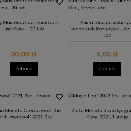
y Masterbox po monetach
Pusta tuba po srebrny
Liść Klonu - 20 tub
monetach Kanadyjski Liść 
1oz
20,00 zł
5,00 zł
Zobacz
Zobacz
na Moneta Creatures of the
Złota Moneta Inwestycyjna
rth: Werewolf 2021, 2oz
Klonu 2021, 1 uncja