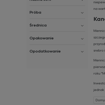
niepewn
na wart
Próba
Kana
Średnica
Mennica
szczegó
Opakowanie
przyrod
srebro 
Opodatkowanie
Mennica
pierwsz
roku "M
Inwesto
jednak 