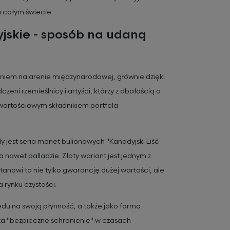
 całym świecie.
jskie - sposób na udaną
aniem na arenie międzynarodowej, głównie dzięki
zeni rzemieślnicy i artyści, którzy z dbałością o
 wartościowym składnikiem portfela
jest seria monet bulionowych "Kanadyjski Liść
 nawet palladzie. Złoty wariant jest jednym z
anowi to nie tylko gwarancję dużej wartości, ale
 rynku czystości.
ędu na swoją płynność, a także jako forma
za "bezpieczne schronienie" w czasach