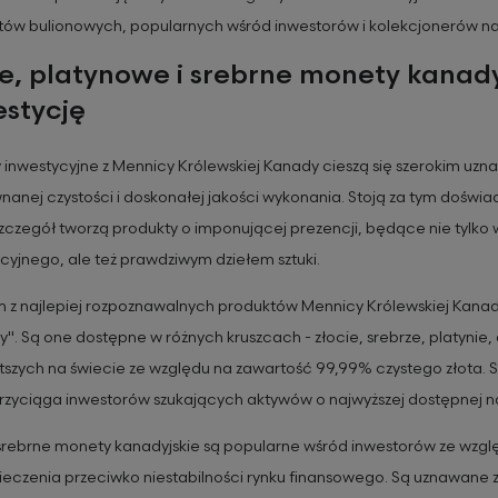
tów bulionowych, popularnych wśród inwestorów i kolekcjonerów na
te, platynowe i srebrne monety kanady
estycję
inwestycyjne z Mennicy Królewskiej Kanady cieszą się szerokim uzn
nanej czystości i doskonałej jakości wykonania. Stoją za tym doświadc
zczegół tworzą produkty o imponującej prezencji, będące nie tylko
cyjnego, ale też prawdziwym dziełem sztuki.
z najlepiej rozpoznawalnych produktów Mennicy Królewskiej Kanady 
". Są one dostępne w różnych kruszcach - złocie, srebrze, platynie, a
tszych na świecie ze względu na zawartość 99,99% czystego złota. St
rzyciąga inwestorów szukających aktywów o najwyższej dostępnej na
 srebrne monety kanadyjskie są popularne wśród inwestorów ze wzgl
eczenia przeciwko niestabilności rynku finansowego. Są uznawane 