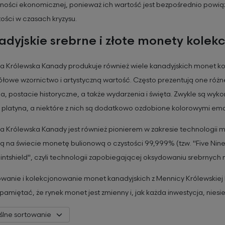
ości ekonomicznej, ponieważ ich wartość jest bezpośrednio powiąz
ości w czasach kryzysu.
dyjskie srebrne i złote monety kolekc
 Królewska Kanady produkuje również wiele kanadyjskich monet kol
łowe wzornictwo i artystyczną wartość. Często prezentują one różne asp
a, postacie historyczne, a także wydarzenia i święta. Zwykle są wyko
i platyna, a niektóre z nich są dodatkowo ozdobione kolorowymi ema
 Królewska Kanady jest również pionierem w zakresie technologii 
ą na świecie monetę bulionową o czystości 99,999% (tzw. "Five Nin
intshield", czyli technologii zapobiegającej oksydowaniu srebrnych
wanie i kolekcjonowanie monet kanadyjskich z Mennicy Królewskiej
pamiętać, że rynek monet jest zmienny i, jak każda inwestycja, nies