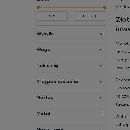
produk
Zło
inw
Wysyłka
Monety 
Waga
niezrów
każdy s
Rok emisji
inwesty
Jednym 
Kraj pochodzenia
Klonowy
najczys
Nakład
także p
Metal
Złote i
zabezpi
Nazwa serii