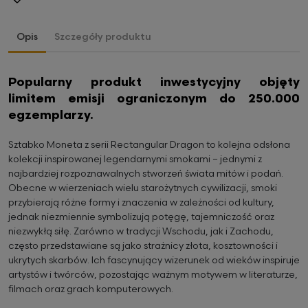
Opis
Szczegóły produktu
Popularny produkt inwestycyjny objęty
limitem emisji ograniczonym do 250.000
egzemplarzy.
Sztabko Moneta z serii Rectangular Dragon to kolejna odsłona
kolekcji inspirowanej legendarnymi smokami – jednymi z
najbardziej rozpoznawalnych stworzeń świata mitów i podań.
Obecne w wierzeniach wielu starożytnych cywilizacji, smoki
przybierają różne formy i znaczenia w zależności od kultury,
jednak niezmiennie symbolizują potęgę, tajemniczość oraz
niezwykłą siłę. Zarówno w tradycji Wschodu, jak i Zachodu,
często przedstawiane są jako strażnicy złota, kosztowności i
ukrytych skarbów. Ich fascynujący wizerunek od wieków inspiruje
artystów i twórców, pozostając ważnym motywem w literaturze,
filmach oraz grach komputerowych.