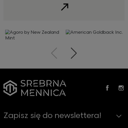
Zobacz
Poprzedni
Następny
Faceb
In
Zapisz się do newslettera!