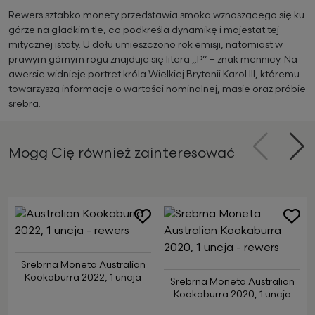
Rewers sztabko monety przedstawia smoka wznoszącego się ku
górze na gładkim tle, co podkreśla dynamikę i majestat tej
mitycznej istoty. U dołu umieszczono rok emisji, natomiast w
prawym górnym rogu znajduje się litera „P” – znak mennicy. Na
awersie widnieje portret króla Wielkiej Brytanii Karol III, któremu
towarzyszą informacje o wartości nominalnej, masie oraz próbie
srebra.
Mogą Cię również zainteresować
Poprzedni
Na
Srebrna Moneta Australian
Kookaburra 2022, 1 uncja
Srebrna Moneta Australian
Kookaburra 2020, 1 uncja