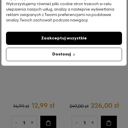
Wykorzystujemy również pliki cookie stron trzecich w celu
ulepszenia naszych usług, analizy a nastepnie wyświetlania
reklam związanych z Twoimi preferencjami na podstawie
analizy Twoich zachowań podczas nawigacji.
Miedziany Medal Germania
Złota Moneta Liberia The
2026, 1/2 uncji
Maya Dragon 2026, 1/200
Zaakceptuj wszystkie
uncji
Wysyłka:
24h
Dostosuj
Wysyłka:
24h
12,99 zł
226,00 zł
14,99 zł
249,00 zł
-
+
-
+
Do koszyka
Do koszy