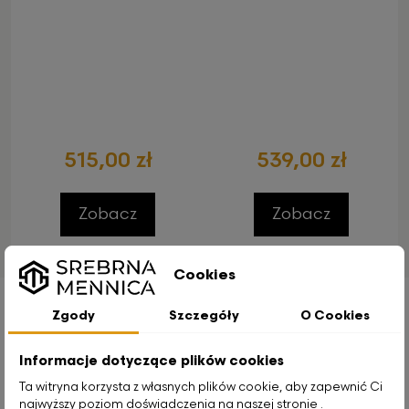
515,00 zł
539,00 zł
Zobacz
Zobacz
Cookies
Zgody
Szczegóły
O Cookies
Klienci, którzy zakupili ten
produkt, kupili również
Poprzedni
Na
Informacje dotyczące plików cookies
Ta witryna korzysta z własnych plików cookie, aby zapewnić Ci
najwyższy poziom doświadczenia na naszej stronie .