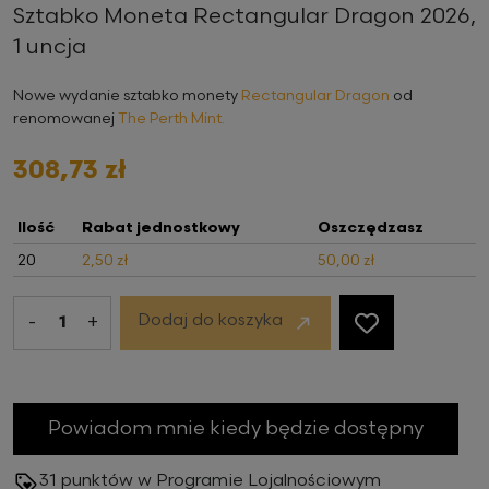
Sztabko Moneta Rectangular Dragon 2026,
1 uncja
Nowe wydanie sztabko monety
Rectangular Dragon
od
renomowanej
The Perth Mint.
308,73 zł
Ilość
Rabat jednostkowy
Oszczędzasz
20
2,50 zł
50,00 zł
Dodaj do koszyka
-
+

Obecnie brak na stanie
Powiadom mnie kiedy będzie dostępny
31
punktów w Programie Lojalnościowym