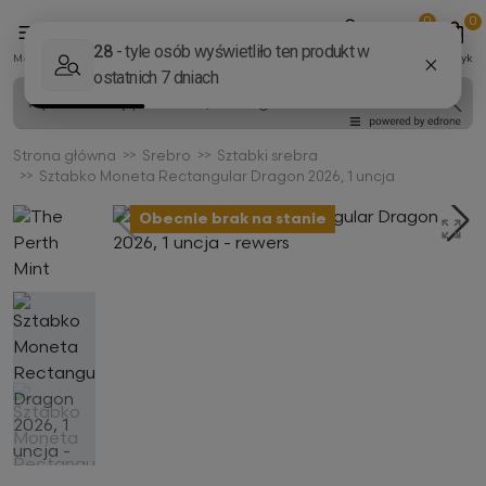
0
0
Menu
Konto
Ulubione
Koszyk
Strona główna
Srebro
Sztabki srebra
Sztabko Moneta Rectangular Dragon 2026, 1 uncja
Obecnie brak na stanie
Poprzedni
Na