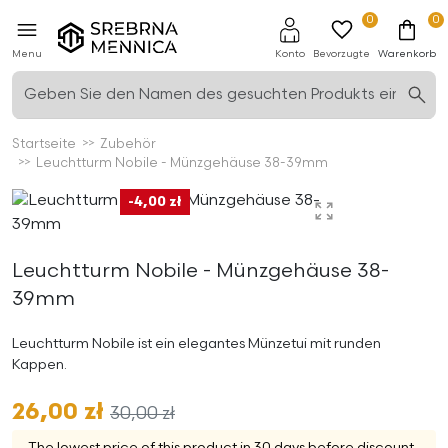
0
0
Menu
Konto
Bevorzugte
Warenkorb
Startseite
Zubehör
Leuchtturm Nobile - Münzgehäuse 38-39mm
-4,00 zł
Leuchtturm Nobile - Münzgehäuse 38-
39mm
Leuchtturm Nobile ist ein elegantes Münzetui mit runden
Kappen.
26,00 zł
30,00 zł
The lowest price of this product in 30 days before discount