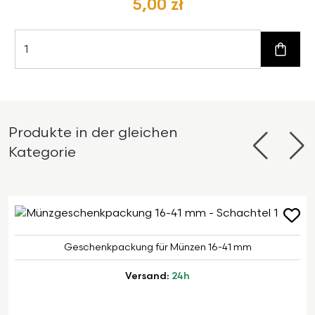
5,00 zł
Zum W
Produkte in der gleichen
Kategorie
Zurück
Wei
Geschenkpackung für Münzen 16-41 mm
Versand:
24h