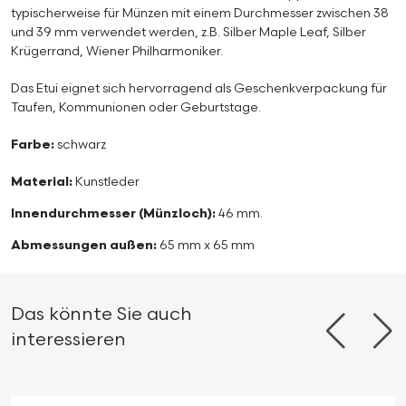
typischerweise für Münzen mit einem Durchmesser zwischen 38
und 39 mm verwendet werden, z.B. Silber Maple Leaf, Silber
Krügerrand, Wiener Philharmoniker.
Das Etui eignet sich hervorragend als Geschenkverpackung für
Taufen, Kommunionen oder Geburtstage.
Farbe:
schwarz
Material:
Kunstleder
Innendurchmesser (Münzloch):
46 mm.
Abmessungen außen:
65 mm x 65 mm
Das könnte Sie auch
interessieren
Zurück
Wei