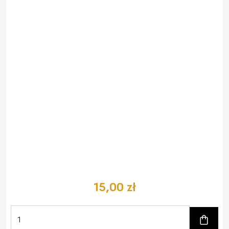
15,00 zł
Zum W