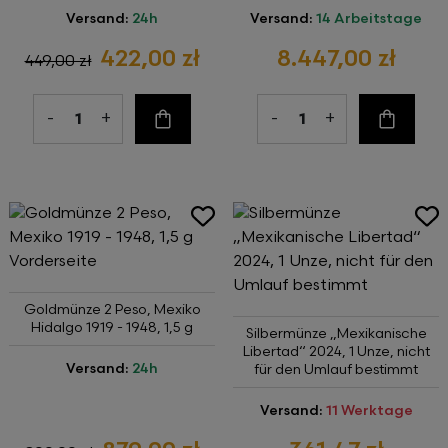
Versand:
24h
Versand:
14 Arbeitstage
422,00 zł
8.447,00 zł
449,00 zł
-
+
-
+
Zum Warenkorb
Zum Wa
Goldmünze 2 Peso, Mexiko
Hidalgo 1919 - 1948, 1,5 g
Silbermünze „Mexikanische
Libertad“ 2024, 1 Unze, nicht
Versand:
24h
für den Umlauf bestimmt
Versand:
11 Werktage