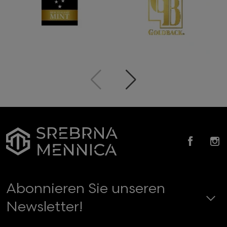
Zurück
Weiter
Faceb
In
Abonnieren Sie unseren
Newsletter!