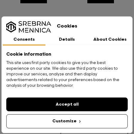
Cookies
Consents
Details
About Cookies
Mexico Libertad 2011
Cookie information
Silbermünze, 1 unze
Silbermünze Mexiko Libertad
This site uses first party cookies to give you the best
2024 Zeitreise Zukunft, 1 Unze
experience on our site. We also use third party cookies to
improve our services, analyze and then display
advertisements related to your preferences based on the
359,00 zł
182,00 zł
analysis of your browsing behavior.
Siehe
Siehe
Accept all
Customize