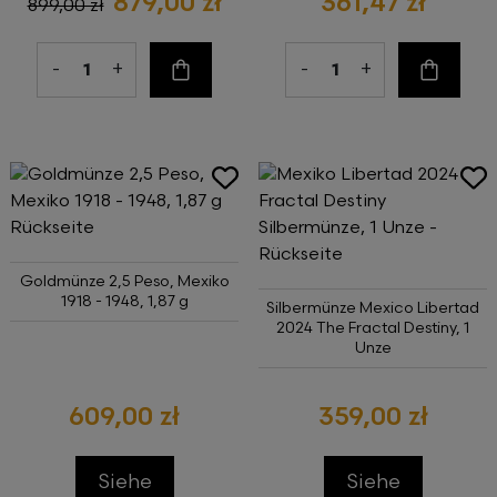
879,00 zł
361,47 zł
899,00 zł
-
+
-
+
Zum Warenkorb
Zum Wa
Goldmünze 2,5 Peso, Mexiko
1918 - 1948, 1,87 g
Silbermünze Mexico Libertad
2024 The Fractal Destiny, 1
Unze
609,00 zł
359,00 zł
Siehe
Siehe