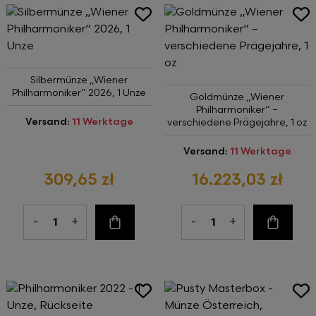
Silbermünze „Wiener
Philharmoniker“ 2026, 1 Unze
Goldmünze „Wiener
Philharmoniker“ –
Versand:
11 Werktage
verschiedene Prägejahre, 1 oz
Versand:
11 Werktage
309,65 zł
16.223,03 zł
-
+
-
+
Zum Warenkorb
Zum Wa