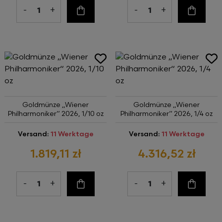
-
+
-
+
Zum Warenkorb
Zum Wa
Goldmünze „Wiener
Goldmünze „Wiener
Philharmoniker“ 2026, 1/10 oz
Philharmoniker“ 2026, 1/4 oz
Versand:
11 Werktage
Versand:
11 Werktage
1.819,11 zł
4.316,52 zł
-
+
-
+
Zum Warenkorb
Zum Wa