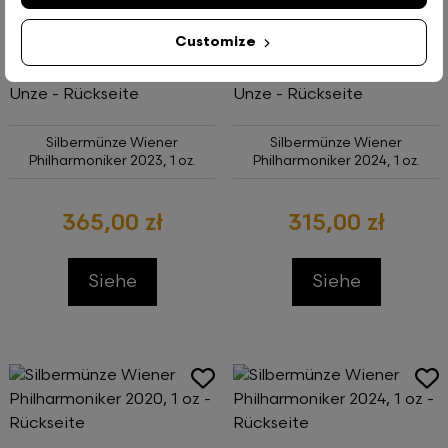
Customize
Silbermünze Wiener
Silbermünze Wiener
Philharmoniker 2023, 1 oz.
Philharmoniker 2024, 1 oz.
365,00 zł
315,00 zł
Siehe
Siehe