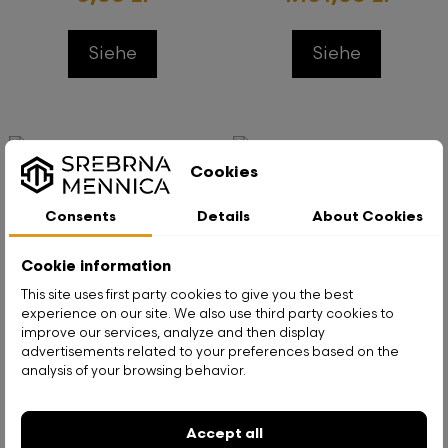
Siehe
Siehe
Cookies
Consents
Details
About Cookies
Goldmünze 1 Dukaten Neue
Goldmünze Wiener
Prägung 3,44 g, 24 Karat
Philharmoniker 2026, 1/10 oz,
Cookie information
24h
This site uses first party cookies to give you the best
experience on our site. We also use third party cookies to
improve our services, analyze and then display
1.904,00 zł
1.758,00 zł
advertisements related to your preferences based on the
analysis of your browsing behavior.
Siehe
Siehe
Accept all