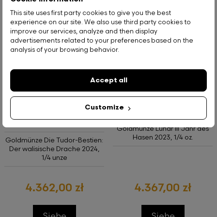
4.448,61 zł
4.253,58 zł
This site uses first party cookies to give you the best
experience on our site. We also use third party cookies to
improve our services, analyze and then display
-
+
-
+
Zum Warenkorb
Zum Wa
advertisements related to your preferences based on the
analysis of your browsing behavior.
Accept all
Customize
Goldmünze Lunar III Jahr des
Hasen 2023, 1/4 oz.
Goldmünze Die Tudor-Bestien:
Der walisische Drache 2024,
1/4 unze
4.362,00 zł
4.367,00 zł
Siehe
Siehe