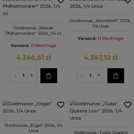
Goldmünze „Ahornblatt“ 2026,
1/4 Unze
Goldmünze „Wiener
Philharmoniker“ 2026, 1/4 oz
Versand:
11 Werktage
Versand:
11 Werktage
4.366,61 zł
4.387,10 zł
-
+
-
+
Zum Warenkorb
Zum Wa
Goldmünze „Engel“ 2026, 1/4
Unze
Goldmünze „Tudor Queens