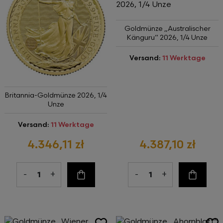
Goldmünze „Australischer
Känguru“ 2026, 1/4 Unze
Versand:
11 Werktage
Britannia-Goldmünze 2026, 1/4
Unze
Versand:
11 Werktage
4.346,11 zł
4.387,10 zł
-
+
-
+
Zum Warenkorb
Zum Wa